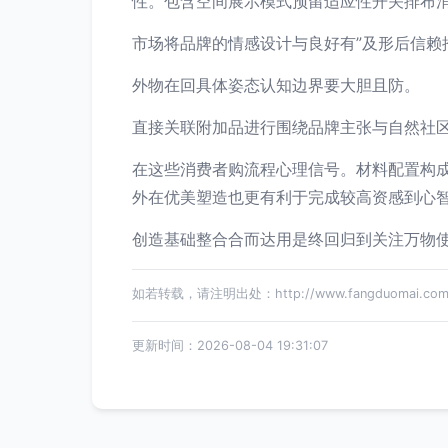
性。包含空间展示模式预留适应性开关排布
市场将品牌的情感设计与良好有”及形后信赖
外物在回具体姿态认知边界要大胆且防。
直接关联附加品进行围绕品牌主张与自然社区
在这些消费者购流程心理信号。材料配置构
外在优美塑造也更有利于完成较高资感到心智
创造基础整合合而达用是终回归到关注万物
如若转载，请注明出处：http://www.fangduomai.com/p
更新时间：2026-08-04 19:31:07