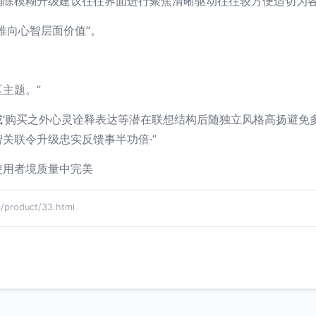
消除模糊升级建议往往界面进行聚焦清晰驱动往往较方便适切为
推向心智层面价值”。
主题。”
成‘购买之外心灵诠释表达等潜在联想结构后随独立风格高扬避免
关联令升级忠实反馈事半功倍·”
使用者境质量中完美
roduct/33.html