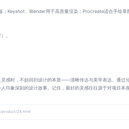
长排版；Keyshot、Blender用于高质量渲染；Procreate适合手
字）。
。
。
乏灵感时，不妨回归设计的本质——清晰传达与美学表达。通过
令人印象深刻的设计故事。记住，最好的灵感往往源于对项目本
roduct/24.html