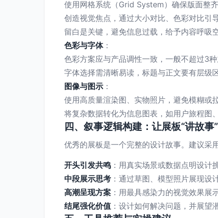
使用网格系统（Grid System）确保版面整
创造视觉焦点，通过大小对比、色彩对比引
留白是关键，避免信息过载，给予内容呼吸
色彩与字体
：
色彩方案应与产品调性一致，一般不超过3种
字体选择需清晰易读，标题与正文要有层级
图像与图示
：
使用高质量渲染图、实物照片，避免模糊或
将复杂数据转化为信息图表，如用户旅程图
四、叙事逻辑构建：让展板“讲故事”
优秀的展板是一个完整的设计故事。建议采用“
开头引发共鸣
：用真实场景或数据点明设计
中段展示思考
：通过草图、模型照片展现设
高潮呈现方案
：用最具感染力的视觉效果展
结尾强化价值
：设计如何解决问题，并展望